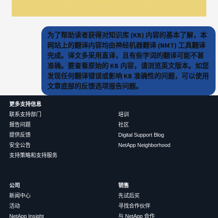
为了帮助读者获得对知识库 (KB) 内容的基本了解，本
网站上的翻译内容均由神经机器翻译 (NMT) 工具翻译
完成。译文多采用直译，且有些字词的翻译可能不甚
准确。要查看原始的 KB 内容，请浏览英文版本。如您
发现任何翻译错误或影响 KB 准确性的问题，可以使用
文章底部的反馈选项报告问题。
更多支持信息
联系支持部门
培训
报告问题
社区
提供反馈
Digital Support Blog
安全公告
NetApp Neighborhood
支持策略和支持服务
公司
销售
新闻中心
先试后买
活动
寻找合作伙伴
NetApp Insight
与 NetApp 合作