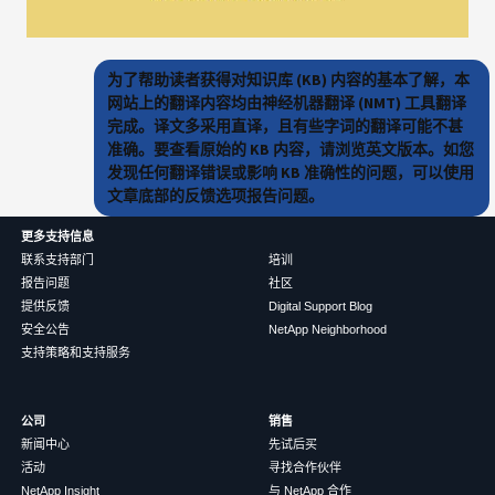
为了帮助读者获得对知识库 (KB) 内容的基本了解，本
网站上的翻译内容均由神经机器翻译 (NMT) 工具翻译
完成。译文多采用直译，且有些字词的翻译可能不甚
准确。要查看原始的 KB 内容，请浏览英文版本。如您
发现任何翻译错误或影响 KB 准确性的问题，可以使用
文章底部的反馈选项报告问题。
更多支持信息
联系支持部门
培训
报告问题
社区
提供反馈
Digital Support Blog
安全公告
NetApp Neighborhood
支持策略和支持服务
公司
销售
新闻中心
先试后买
活动
寻找合作伙伴
NetApp Insight
与 NetApp 合作