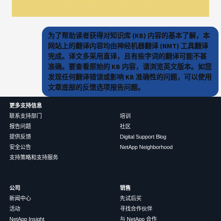
为了帮助读者获得对知识库 (KB) 内容的基本了解，本
网站上的翻译内容均由神经机器翻译 (NMT) 工具翻译
完成。译文多采用直译，且有些字词的翻译可能不甚
准确。要查看原始的 KB 内容，请浏览英文版本。如您
发现任何翻译错误或影响 KB 准确性的问题，可以使用
文章底部的反馈选项报告问题。
更多支持信息
联系支持部门
培训
报告问题
社区
提供反馈
Digital Support Blog
安全公告
NetApp Neighborhood
支持策略和支持服务
公司
销售
新闻中心
先试后买
活动
寻找合作伙伴
NetApp Insight
与 NetApp 合作