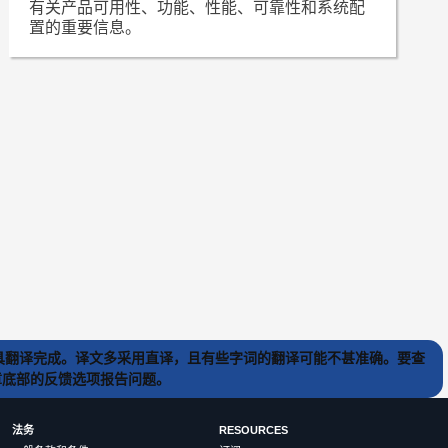
有关产品可用性、功能、性能、可靠性和系统配
置的重要信息。
) 工具翻译完成。译文多采用直译，且有些字词的翻译可能不甚准确。要查
文章底部的反馈选项报告问题。
法务
RESOURCES