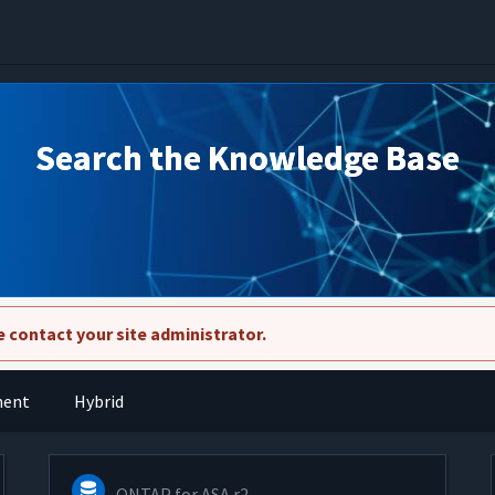
Search the Knowledge Base
 contact your site administrator.
ment
Hybrid
ONTAP for ASA r2