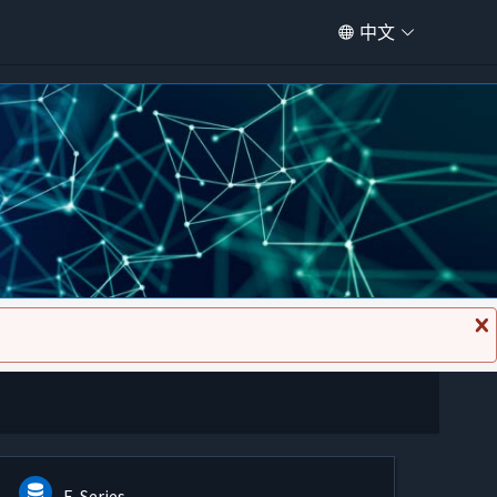
中文
关
闭
消
息
E-Series