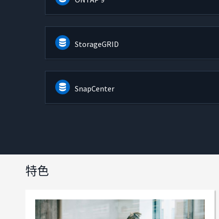
StorageGRID
SnapCenter
特色