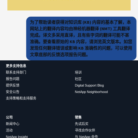
为了帮助读者获得对知识库 (KB) 内容的基本了解，本
网站上的翻译内容均由神经机器翻译 (NMT) 工具翻译
完成。译文多采用直译，且有些字词的翻译可能不甚
准确。要查看原始的 KB 内容，请浏览英文版本。如您
发现任何翻译错误或影响 KB 准确性的问题，可以使用
文章底部的反馈选项报告问题。
更多支持信息
联系支持部门
培训
报告问题
社区
提供反馈
Digital Support Blog
安全公告
NetApp Neighborhood
支持策略和支持服务
公司
销售
新闻中心
先试后买
活动
寻找合作伙伴
NetApp Insight
与 NetApp 合作