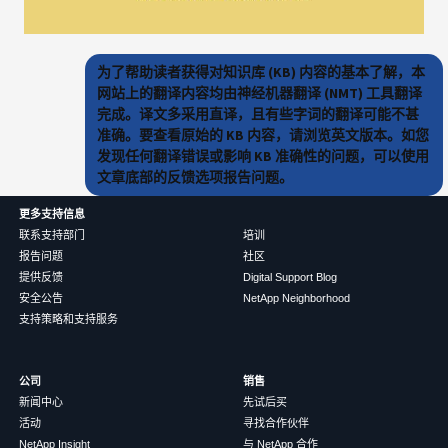
为了帮助读者获得对知识库 (KB) 内容的基本了解，本
网站上的翻译内容均由神经机器翻译 (NMT) 工具翻译
完成。译文多采用直译，且有些字词的翻译可能不甚
准确。要查看原始的 KB 内容，请浏览英文版本。如您
发现任何翻译错误或影响 KB 准确性的问题，可以使用
文章底部的反馈选项报告问题。
更多支持信息
联系支持部门
培训
报告问题
社区
提供反馈
Digital Support Blog
安全公告
NetApp Neighborhood
支持策略和支持服务
公司
销售
新闻中心
先试后买
活动
寻找合作伙伴
NetApp Insight
与 NetApp 合作