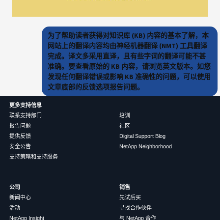
为了帮助读者获得对知识库 (KB) 内容的基本了解，本
网站上的翻译内容均由神经机器翻译 (NMT) 工具翻译
完成。译文多采用直译，且有些字词的翻译可能不甚
准确。要查看原始的 KB 内容，请浏览英文版本。如您
发现任何翻译错误或影响 KB 准确性的问题，可以使用
文章底部的反馈选项报告问题。
更多支持信息
联系支持部门
培训
报告问题
社区
提供反馈
Digital Support Blog
安全公告
NetApp Neighborhood
支持策略和支持服务
公司
销售
新闻中心
先试后买
活动
寻找合作伙伴
NetApp Insight
与 NetApp 合作