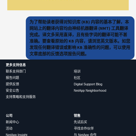
为了帮助读者获得对知识库 (KB) 内容的基本了解，本
网站上的翻译内容均由神经机器翻译 (NMT) 工具翻译
完成。译文多采用直译，且有些字词的翻译可能不甚
准确。要查看原始的 KB 内容，请浏览英文版本。如您
发现任何翻译错误或影响 KB 准确性的问题，可以使用
文章底部的反馈选项报告问题。
更多支持信息
联系支持部门
培训
报告问题
社区
提供反馈
Digital Support Blog
安全公告
NetApp Neighborhood
支持策略和支持服务
公司
销售
新闻中心
先试后买
活动
寻找合作伙伴
NetApp Insight
与 NetApp 合作