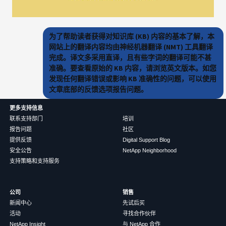
为了帮助读者获得对知识库 (KB) 内容的基本了解，本
网站上的翻译内容均由神经机器翻译 (NMT) 工具翻译
完成。译文多采用直译，且有些字词的翻译可能不甚
准确。要查看原始的 KB 内容，请浏览英文版本。如您
发现任何翻译错误或影响 KB 准确性的问题，可以使用
文章底部的反馈选项报告问题。
更多支持信息
联系支持部门
培训
报告问题
社区
提供反馈
Digital Support Blog
安全公告
NetApp Neighborhood
支持策略和支持服务
公司
销售
新闻中心
先试后买
活动
寻找合作伙伴
NetApp Insight
与 NetApp 合作