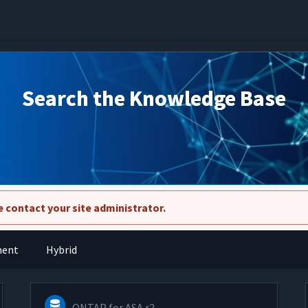
Search the Knowledge Base
 contact your site administrator.
ment
Hybrid
ONTAP for ASA r2