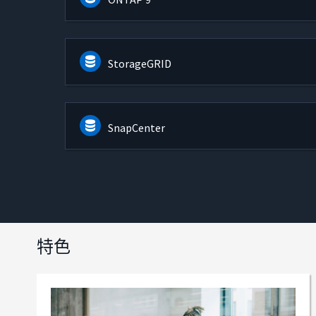
StorageGRID
SnapCenter
特色