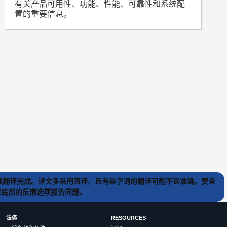
有关产品可用性、功能、性能、可靠性和系统配
置的重要信息。
) 工具翻译完成。译文多采用直译，且有些字词的翻译可能不甚准确。要查
文章底部的反馈选项报告问题。
法务
RESOURCES