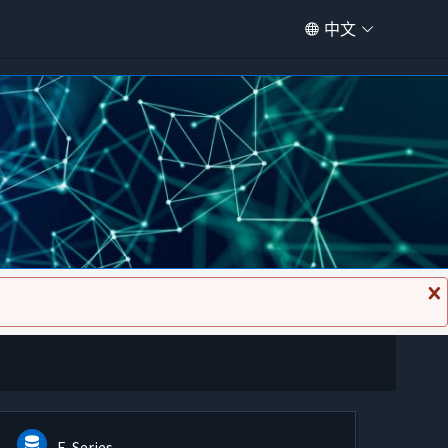
中文
关
闭
消
息
E-Series