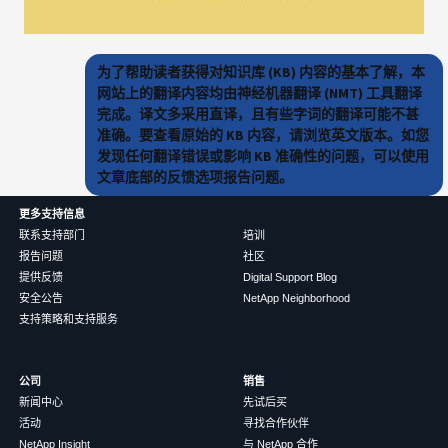
为了帮助读者获得对知识库 (KB) 内容的基本了解，本
网站上的翻译内容均由神经机器翻译 (NMT) 工具翻译
完成。译文多采用直译，且有些字词的翻译可能不甚
准确。要查看原始的 KB 内容，请浏览英文版本。如您
发现任何翻译错误或影响 KB 准确性的问题，可以使用
文章底部的反馈选项报告问题。
更多支持信息
联系支持部门
培训
报告问题
社区
提供反馈
Digital Support Blog
安全公告
NetApp Neighborhood
支持策略和支持服务
公司
销售
新闻中心
先试后买
活动
寻找合作伙伴
NetApp Insight
与 NetApp 合作