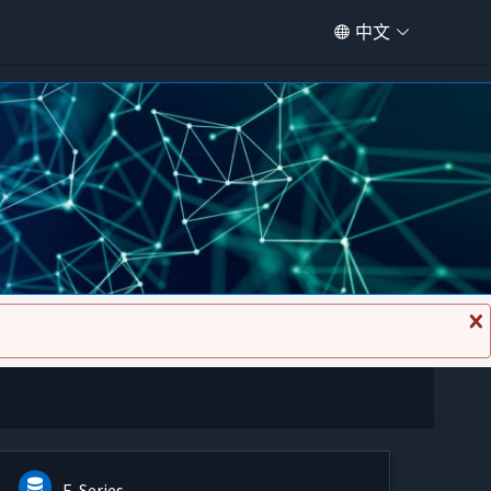
中文
关
闭
消
息
E-Series