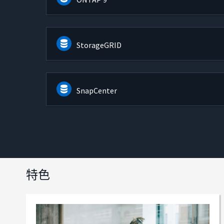
StorageGRID
SnapCenter
特色