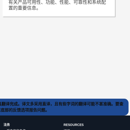
有关产品可用性、功能、性能、可靠性和系统配
置的重要信息。
) 工具翻译完成。译文多采用直译，且有些字词的翻译可能不甚准确。要查
文章底部的反馈选项报告问题。
法务
RESOURCES