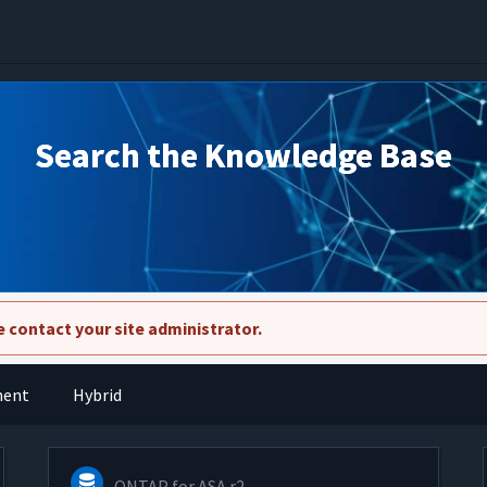
Search the Knowledge Base
 contact your site administrator.
ment
Hybrid
ONTAP for ASA r2