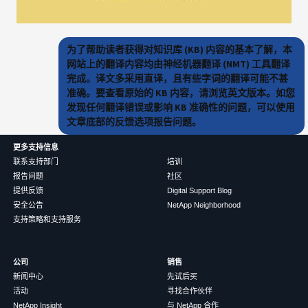
为了帮助读者获得对知识库 (KB) 内容的基本了解，本
网站上的翻译内容均由神经机器翻译 (NMT) 工具翻译
完成。译文多采用直译，且有些字词的翻译可能不甚
准确。要查看原始的 KB 内容，请浏览英文版本。如您
发现任何翻译错误或影响 KB 准确性的问题，可以使用
文章底部的反馈选项报告问题。
更多支持信息
联系支持部门
培训
报告问题
社区
提供反馈
Digital Support Blog
安全公告
NetApp Neighborhood
支持策略和支持服务
公司
销售
新闻中心
先试后买
活动
寻找合作伙伴
NetApp Insight
与 NetApp 合作