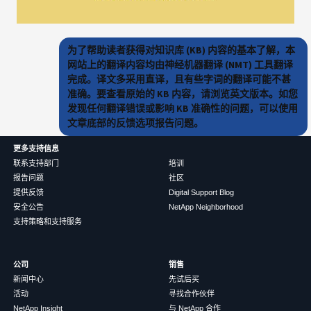
为了帮助读者获得对知识库 (KB) 内容的基本了解，本
网站上的翻译内容均由神经机器翻译 (NMT) 工具翻译
完成。译文多采用直译，且有些字词的翻译可能不甚
准确。要查看原始的 KB 内容，请浏览英文版本。如您
发现任何翻译错误或影响 KB 准确性的问题，可以使用
文章底部的反馈选项报告问题。
更多支持信息
联系支持部门
培训
报告问题
社区
提供反馈
Digital Support Blog
安全公告
NetApp Neighborhood
支持策略和支持服务
公司
销售
新闻中心
先试后买
活动
寻找合作伙伴
NetApp Insight
与 NetApp 合作