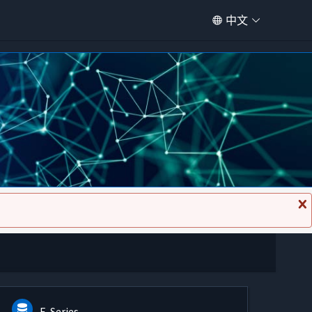
中文
关
闭
消
息
E-Series