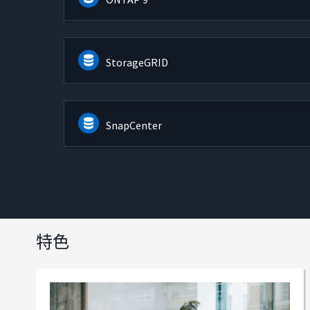
StorageGRID
SnapCenter
特色