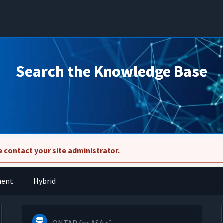
Search the Knowledge Base
 contact your site administrator.
ment
Hybrid
ONTAP for ASA r2