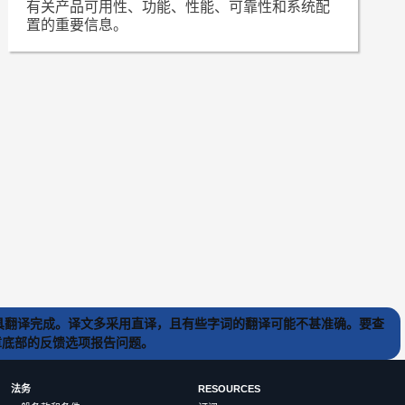
有关产品可用性、功能、性能、可靠性和系统配
置的重要信息。
) 工具翻译完成。译文多采用直译，且有些字词的翻译可能不甚准确。要查
文章底部的反馈选项报告问题。
法务
RESOURCES