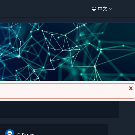
中文
关
闭
消
息
E-Series