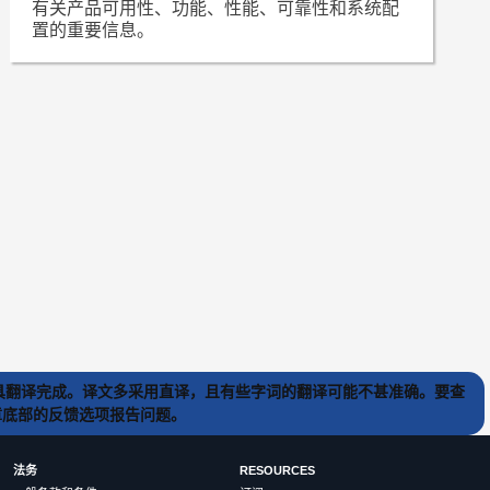
有关产品可用性、功能、性能、可靠性和系统配
置的重要信息。
) 工具翻译完成。译文多采用直译，且有些字词的翻译可能不甚准确。要查
文章底部的反馈选项报告问题。
法务
RESOURCES