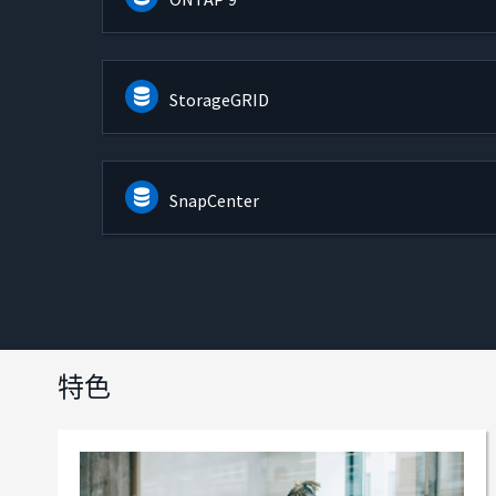
StorageGRID
SnapCenter
特色