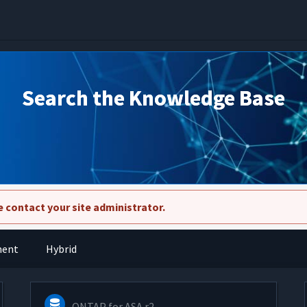
Search the Knowledge Base
 contact your site administrator.
ment
Hybrid
ONTAP for ASA r2