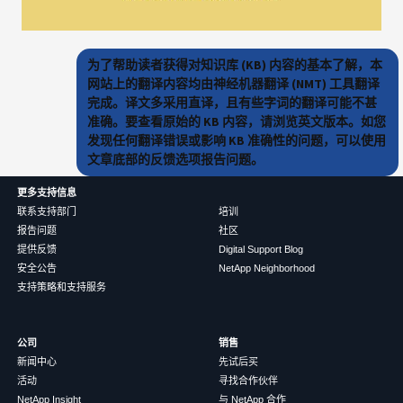
为了帮助读者获得对知识库 (KB) 内容的基本了解，本
网站上的翻译内容均由神经机器翻译 (NMT) 工具翻译
完成。译文多采用直译，且有些字词的翻译可能不甚
准确。要查看原始的 KB 内容，请浏览英文版本。如您
发现任何翻译错误或影响 KB 准确性的问题，可以使用
文章底部的反馈选项报告问题。
更多支持信息
联系支持部门
培训
报告问题
社区
提供反馈
Digital Support Blog
安全公告
NetApp Neighborhood
支持策略和支持服务
公司
销售
新闻中心
先试后买
活动
寻找合作伙伴
NetApp Insight
与 NetApp 合作