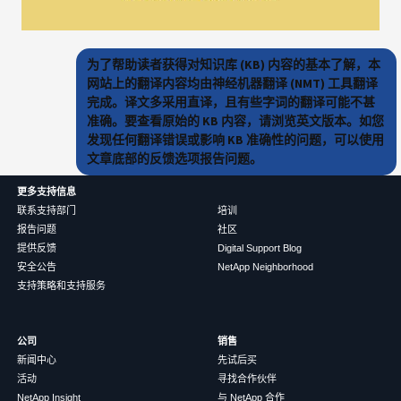
为了帮助读者获得对知识库 (KB) 内容的基本了解，本
网站上的翻译内容均由神经机器翻译 (NMT) 工具翻译
完成。译文多采用直译，且有些字词的翻译可能不甚
准确。要查看原始的 KB 内容，请浏览英文版本。如您
发现任何翻译错误或影响 KB 准确性的问题，可以使用
文章底部的反馈选项报告问题。
更多支持信息
联系支持部门
培训
报告问题
社区
提供反馈
Digital Support Blog
安全公告
NetApp Neighborhood
支持策略和支持服务
公司
销售
新闻中心
先试后买
活动
寻找合作伙伴
NetApp Insight
与 NetApp 合作