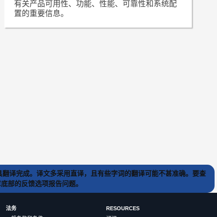
有关产品可用性、功能、性能、可靠性和系统配
置的重要信息。
) 工具翻译完成。译文多采用直译，且有些字词的翻译可能不甚准确。要查
文章底部的反馈选项报告问题。
法务
RESOURCES