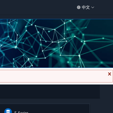
中文
关
闭
消
息
E-Series