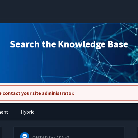
Search the Knowledge Base
 contact your site administrator.
ment
Hybrid
ONTAP for ASA r2