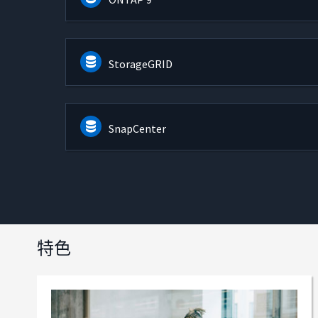
StorageGRID
SnapCenter
特色