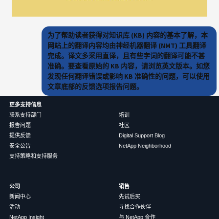
为了帮助读者获得对知识库 (KB) 内容的基本了解，本
网站上的翻译内容均由神经机器翻译 (NMT) 工具翻译
完成。译文多采用直译，且有些字词的翻译可能不甚
准确。要查看原始的 KB 内容，请浏览英文版本。如您
发现任何翻译错误或影响 KB 准确性的问题，可以使用
文章底部的反馈选项报告问题。
更多支持信息
联系支持部门
培训
报告问题
社区
提供反馈
Digital Support Blog
安全公告
NetApp Neighborhood
支持策略和支持服务
公司
销售
新闻中心
先试后买
活动
寻找合作伙伴
NetApp Insight
与 NetApp 合作