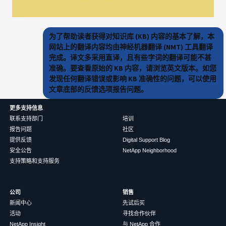
为了帮助读者获得对知识库 (KB) 内容的基本了解，本
网站上的翻译内容均由神经机器翻译 (NMT) 工具翻译
完成。译文多采用直译，且有些字词的翻译可能不甚
准确。要查看原始的 KB 内容，请浏览英文版本。如您
发现任何翻译错误或影响 KB 准确性的问题，可以使用
文章底部的反馈选项报告问题。
更多支持信息
联系支持部门
培训
报告问题
社区
提供反馈
Digital Support Blog
安全公告
NetApp Neighborhood
支持策略和支持服务
公司
销售
新闻中心
先试后买
活动
寻找合作伙伴
NetApp Insight
与 NetApp 合作