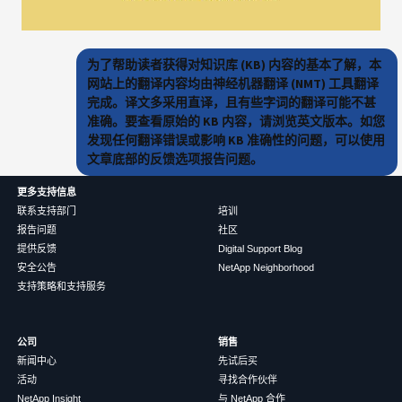
为了帮助读者获得对知识库 (KB) 内容的基本了解，本
网站上的翻译内容均由神经机器翻译 (NMT) 工具翻译
完成。译文多采用直译，且有些字词的翻译可能不甚
准确。要查看原始的 KB 内容，请浏览英文版本。如您
发现任何翻译错误或影响 KB 准确性的问题，可以使用
文章底部的反馈选项报告问题。
更多支持信息
联系支持部门
培训
报告问题
社区
提供反馈
Digital Support Blog
安全公告
NetApp Neighborhood
支持策略和支持服务
公司
销售
新闻中心
先试后买
活动
寻找合作伙伴
NetApp Insight
与 NetApp 合作