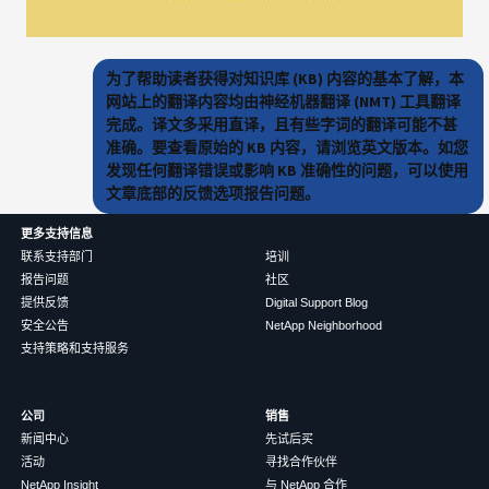
为了帮助读者获得对知识库 (KB) 内容的基本了解，本
网站上的翻译内容均由神经机器翻译 (NMT) 工具翻译
完成。译文多采用直译，且有些字词的翻译可能不甚
准确。要查看原始的 KB 内容，请浏览英文版本。如您
发现任何翻译错误或影响 KB 准确性的问题，可以使用
文章底部的反馈选项报告问题。
更多支持信息
联系支持部门
培训
报告问题
社区
提供反馈
Digital Support Blog
安全公告
NetApp Neighborhood
支持策略和支持服务
公司
销售
新闻中心
先试后买
活动
寻找合作伙伴
NetApp Insight
与 NetApp 合作