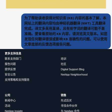
为了帮助读者获得对知识库 (KB) 内容的基本了解，本
网站上的翻译内容均由神经机器翻译 (NMT) 工具翻译
完成。译文多采用直译，且有些字词的翻译可能不甚
准确。要查看原始的 KB 内容，请浏览英文版本。如您
发现任何翻译错误或影响 KB 准确性的问题，可以使用
文章底部的反馈选项报告问题。
更多支持信息
联系支持部门
培训
报告问题
社区
提供反馈
Digital Support Blog
安全公告
NetApp Neighborhood
支持策略和支持服务
公司
销售
新闻中心
先试后买
活动
寻找合作伙伴
NetApp Insight
与 NetApp 合作