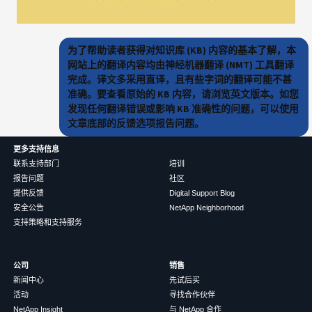
为了帮助读者获得对知识库 (KB) 内容的基本了解，本
网站上的翻译内容均由神经机器翻译 (NMT) 工具翻译
完成。译文多采用直译，且有些字词的翻译可能不甚
准确。要查看原始的 KB 内容，请浏览英文版本。如您
发现任何翻译错误或影响 KB 准确性的问题，可以使用
文章底部的反馈选项报告问题。
更多支持信息
联系支持部门
培训
报告问题
社区
提供反馈
Digital Support Blog
安全公告
NetApp Neighborhood
支持策略和支持服务
公司
销售
新闻中心
先试后买
活动
寻找合作伙伴
NetApp Insight
与 NetApp 合作