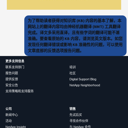
为了帮助读者获得对知识库 (KB) 内容的基本了解，本
网站上的翻译内容均由神经机器翻译 (NMT) 工具翻译
完成。译文多采用直译，且有些字词的翻译可能不甚
准确。要查看原始的 KB 内容，请浏览英文版本。如您
发现任何翻译错误或影响 KB 准确性的问题，可以使用
文章底部的反馈选项报告问题。
更多支持信息
联系支持部门
培训
报告问题
社区
提供反馈
Digital Support Blog
安全公告
NetApp Neighborhood
支持策略和支持服务
公司
销售
新闻中心
先试后买
活动
寻找合作伙伴
NetApp Insight
与 NetApp 合作