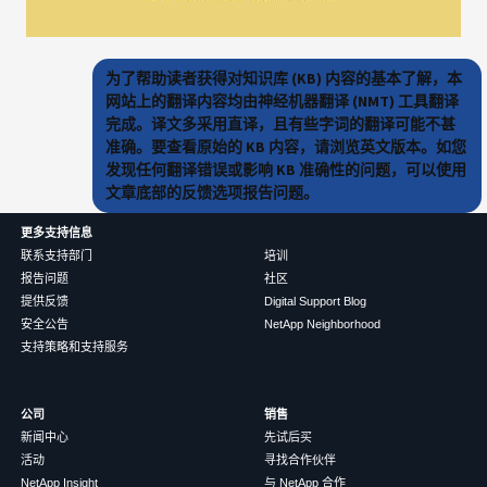
为了帮助读者获得对知识库 (KB) 内容的基本了解，本
网站上的翻译内容均由神经机器翻译 (NMT) 工具翻译
完成。译文多采用直译，且有些字词的翻译可能不甚
准确。要查看原始的 KB 内容，请浏览英文版本。如您
发现任何翻译错误或影响 KB 准确性的问题，可以使用
文章底部的反馈选项报告问题。
更多支持信息
联系支持部门
培训
报告问题
社区
提供反馈
Digital Support Blog
安全公告
NetApp Neighborhood
支持策略和支持服务
公司
销售
新闻中心
先试后买
活动
寻找合作伙伴
NetApp Insight
与 NetApp 合作