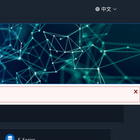
中文
关
闭
消
息
E-Series