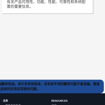
有关产品可用性、功能、性能、可靠性和系统配
置的重要信息。
) 工具翻译完成。译文多采用直译，且有些字词的翻译可能不甚准确。要查
文章底部的反馈选项报告问题。
法务
RESOURCES