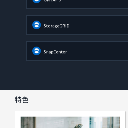
StorageGRID
SnapCenter
特色