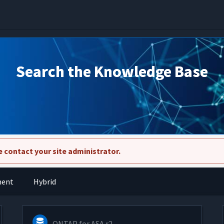
Search the Knowledge Base
 contact your site administrator.
ment
Hybrid
ONTAP for ASA r2