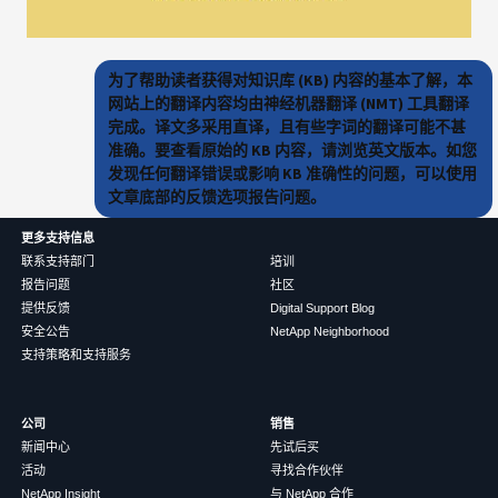
为了帮助读者获得对知识库 (KB) 内容的基本了解，本
网站上的翻译内容均由神经机器翻译 (NMT) 工具翻译
完成。译文多采用直译，且有些字词的翻译可能不甚
准确。要查看原始的 KB 内容，请浏览英文版本。如您
发现任何翻译错误或影响 KB 准确性的问题，可以使用
文章底部的反馈选项报告问题。
更多支持信息
联系支持部门
培训
报告问题
社区
提供反馈
Digital Support Blog
安全公告
NetApp Neighborhood
支持策略和支持服务
公司
销售
新闻中心
先试后买
活动
寻找合作伙伴
NetApp Insight
与 NetApp 合作