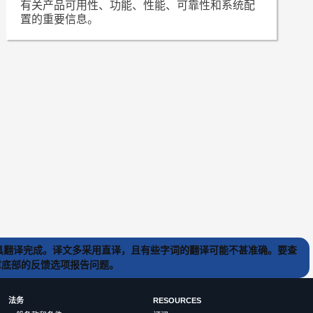
有关产品可用性、功能、性能、可靠性和系统配
置的重要信息。
) 工具翻译完成。译文多采用直译，且有些字词的翻译可能不甚准确。要查
文章底部的反馈选项报告问题。
法务
RESOURCES