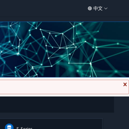
中文
关
闭
消
息
E-Series