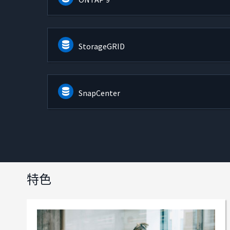
StorageGRID
SnapCenter
特色