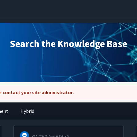
Search the Knowledge Base
 contact your site administrator.
ment
Hybrid
ONTAP for ASA r2