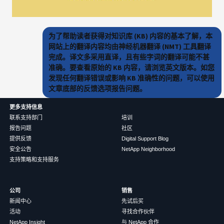
为了帮助读者获得对知识库 (KB) 内容的基本了解，本
网站上的翻译内容均由神经机器翻译 (NMT) 工具翻译
完成。译文多采用直译，且有些字词的翻译可能不甚
准确。要查看原始的 KB 内容，请浏览英文版本。如您
发现任何翻译错误或影响 KB 准确性的问题，可以使用
文章底部的反馈选项报告问题。
更多支持信息
联系支持部门
培训
报告问题
社区
提供反馈
Digital Support Blog
安全公告
NetApp Neighborhood
支持策略和支持服务
公司
销售
新闻中心
先试后买
活动
寻找合作伙伴
NetApp Insight
与 NetApp 合作