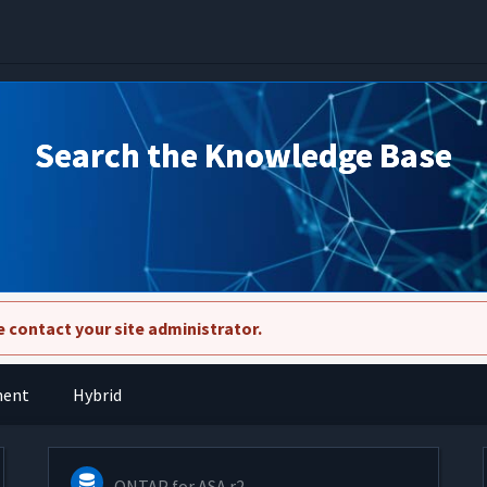
Search the Knowledge Base
 contact your site administrator.
ment
Hybrid
ONTAP for ASA r2