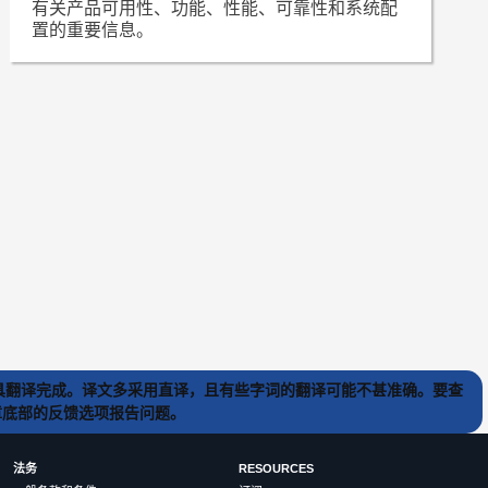
有关产品可用性、功能、性能、可靠性和系统配
置的重要信息。
) 工具翻译完成。译文多采用直译，且有些字词的翻译可能不甚准确。要查
文章底部的反馈选项报告问题。
法务
RESOURCES