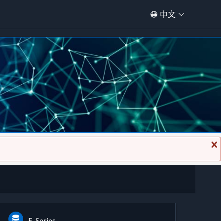
中文
关
闭
消
息
E-Series