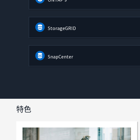
StorageGRID
SnapCenter
特色