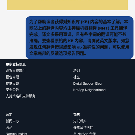
为了帮助读者获得对知识库 (KB) 内容的基本了解，本
网站上的翻译内容均由神经机器翻译 (NMT) 工具翻译
完成。译文多采用直译，且有些字词的翻译可能不甚
准确。要查看原始的 KB 内容，请浏览英文版本。如您
发现任何翻译错误或影响 KB 准确性的问题，可以使用
文章底部的反馈选项报告问题。
更多支持信息
联系支持部门
培训
报告问题
社区
提供反馈
Digital Support Blog
安全公告
NetApp Neighborhood
支持策略和支持服务
公司
销售
新闻中心
先试后买
活动
寻找合作伙伴
NetApp Insight
与 NetApp 合作